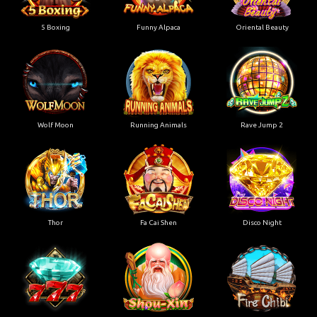
5 Boxing
Funny Alpaca
Oriental Beauty
Wolf Moon
Running Animals
Rave Jump 2
Thor
Fa Cai Shen
Disco Night