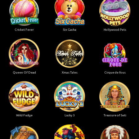
Cricket Fever
Six Gacha
Hollywood Pets
Queen Of Dead
Xmas Tales
Cirque de fous
Wild Fudge
Lucky 3
Treasure of Seti