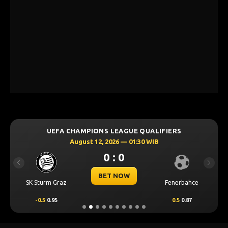
UEFA CHAMPIONS LEAGUE QUALIFIERS
August 12, 2026 — 01:30 WIB
0 : 0
Previous
Next
BET NOW
SK Sturm Graz
Fenerbahce
-0.5
0.95
0.5
0.87