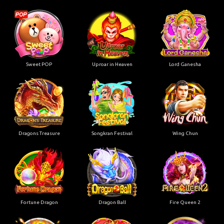
Sweet POP
Uproar in Heaven
Lord Ganesha
Dragons Treasure
Songkran Festival
Wing Chun
Fortune Dragon
Dragon Ball
Fire Queen 2