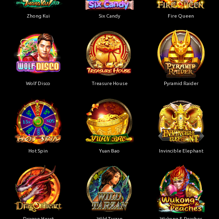
Zhong Kui
Six Candy
Fire Queen
Wolf Disco
Treasure House
Pyramid Raider
Hot Spin
Yuan Bao
Invincible Elephant
Dragon Heart
Wild Tarzan
Wukong & Peaches