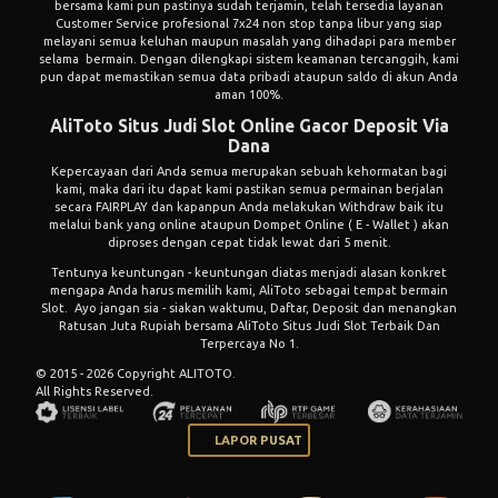
bersama kami pun pastinya sudah terjamin, telah tersedia layanan
Customer Service profesional 7x24 non stop tanpa libur yang siap
melayani semua keluhan maupun masalah yang dihadapi para member
selama bermain. Dengan dilengkapi sistem keamanan tercanggih, kami
pun dapat memastikan semua data pribadi ataupun saldo di akun Anda
aman 100%.
AliToto Situs Judi Slot Online Gacor Deposit Via
Dana
Kepercayaan dari Anda semua merupakan sebuah kehormatan bagi
kami, maka dari itu dapat kami pastikan semua permainan berjalan
secara FAIRPLAY dan kapanpun Anda melakukan Withdraw baik itu
melalui bank yang online ataupun Dompet Online ( E - Wallet ) akan
diproses dengan cepat tidak lewat dari 5 menit.
Tentunya keuntungan - keuntungan diatas menjadi alasan konkret
mengapa Anda harus memilih kami, AliToto sebagai tempat bermain
Slot. Ayo jangan sia - siakan waktumu, Daftar, Deposit dan menangkan
Ratusan Juta Rupiah bersama AliToto Situs Judi Slot Terbaik Dan
Terpercaya No 1.
© 2015 - 2026 Copyright ALITOTO.
All Rights Reserved.
LAPOR PUSAT