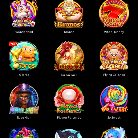
Wonderland
Kronos
Wheel Money
6 Toros
Flying Cai Shen
Gu Gu Gu 2
Rave High
Flower Fortunes
So Sweet