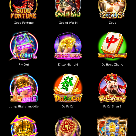
Good Fortune
God of War M
Zeus
Fly Out
Disco Night M
Da Hong Zhong
Jump Higher mobile
Da Fa Cai
Fa Cai Shen 2