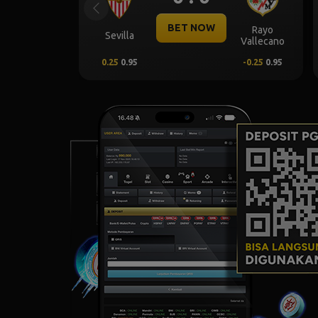
Previous
BET NOW
Rayo
Alaves
Getafe
allecano
0.25
0.95
0.00
0.62
0.00
-0.72