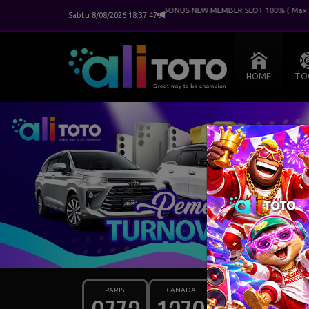
Dapatkan BONUS NEW MEMBER SLOT 100% ( Max Bonus 1
Sabtu 8/08/2026 18:37:47
HOME
TO
PARIS
CANADA
PORTUGAL
LOS