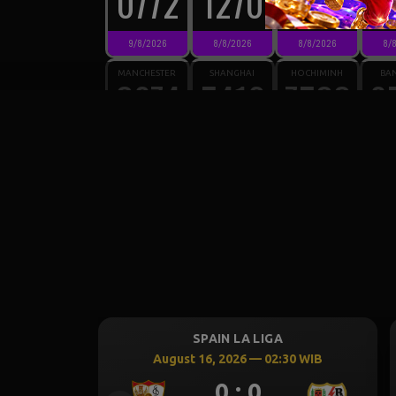
0772
1270
7462
2
9/8/2026
8/8/2026
8/8/2026
8/
MANCHESTER
SHANGHAI
HOCHIMINH
BA
3874
5416
7533
8
8/8/2026
8/8/2026
8/8/2026
8/
TOKYO
2980
8/8/2026
SPAIN LA LIGA
U
WIB
August 16, 2026 — 00:30 WIB
0 : 0