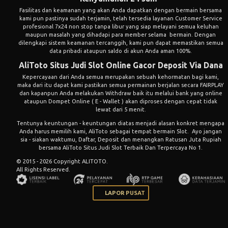
Fasilitas dan keamanan yang akan Anda dapatkan dengan bermain bersama
kami pun pastinya sudah terjamin, telah tersedia layanan Customer Service
profesional 7x24 non stop tanpa libur yang siap melayani semua keluhan
maupun masalah yang dihadapi para member selama bermain. Dengan
dilengkapi sistem keamanan tercanggih, kami pun dapat memastikan semua
data pribadi ataupun saldo di akun Anda aman 100%.
AliToto Situs Judi Slot Online Gacor Deposit Via Dana
Kepercayaan dari Anda semua merupakan sebuah kehormatan bagi kami,
maka dari itu dapat kami pastikan semua permainan berjalan secara FAIRPLAY
dan kapanpun Anda melakukan Withdraw baik itu melalui bank yang online
ataupun Dompet Online ( E - Wallet ) akan diproses dengan cepat tidak
lewat dari 5 menit.
Tentunya keuntungan - keuntungan diatas menjadi alasan konkret mengapa
Anda harus memilih kami, AliToto sebagai tempat bermain Slot. Ayo jangan
sia - siakan waktumu, Daftar, Deposit dan menangkan Ratusan Juta Rupiah
bersama AliToto Situs Judi Slot Terbaik Dan Terpercaya No 1.
© 2015 - 2026 Copyright ALITOTO.
All Rights Reserved.
LAPOR PUSAT