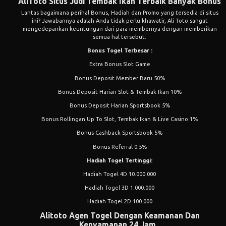
AliToto Situs Judi Tembak Ikan Terbaik Banyak Bonus
Lantas bagaimana perihal Bonus, Hadiah dan Promo yang tersedia di situs
ini? Jawabannya adalah Anda tidak perlu khawatir, Ali Toto sangat
mengedepankan keuntungan dari para membernya dengan memberikan
semua hal tersebut.
Bonus Togel Terbesar :
Extra Bonus Slot Game
Bonus Deposit Member Baru 50%
Bonus Deposit Harian Slot & Tembak Ikan 10%
Bonus Deposit Harian Sportsbook 5%
Bonus Rollingan Up To Slot, Tembak Ikan & Live Casino 1%
Bonus Cashback Sportsbook 5%
Bonus Referral 0.5%
Hadiah Togel Tertinggi:
Hadiah Togel 4D 10.000.000
Hadiah Togel 3D 1.000.000
Hadiah Togel 2D 100.000
Alitoto Agen Togel Dengan Keamanan Dan
Kenyamanan 24 Jam