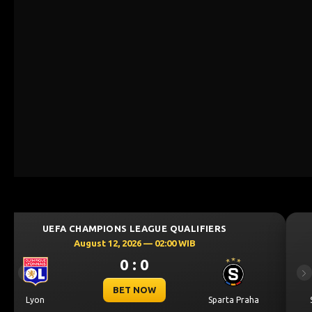
UEFA CHAMPIONS LEAGUE QUALIFIERS
August 12, 2026 — 01:30 WIB
0 : 0
Previous
Ne
BET NOW
a Praha
SK Sturm Graz
Fenerb