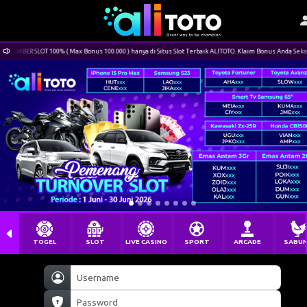
ER SLOT 100% ( Max Bonus 100.000 ) hanya di Situs Slot Terbaik ALITOTO. Klaim Bonus Anda Sekarang 
TOGEL
SLOT
LIVE CASINO
SPORT
ARCADE
SABU