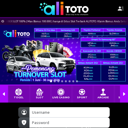
SLOT 100% ( Max Bonus 100.000 ) hanya di Situs Slot Terbaik ALITOTO. Klaim Bonus Anda Sekarang !!!
TOGEL
SLOT
LIVE CASINO
SPORT
ARCADE
SABU