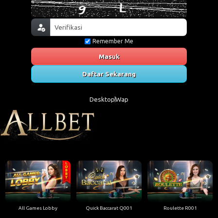
Remember Me
Masuk
Daftar Sekarang
Desktop
Wap
All Games Lobby
Quick Baccarat Q001
Roulette R001