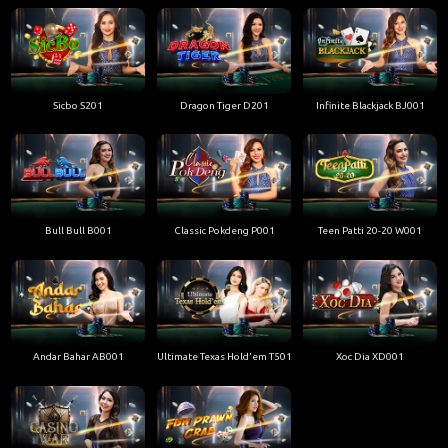
Sicbo S201
Dragon Tiger D201
Infinite Blackjack BJ001
Bull Bull B001
Classic Pokdeng P001
Teen Patti 20-20 W001
Andar Bahar AB001
Ultimate Texas Hold'em T501
Xoc Dia XD001