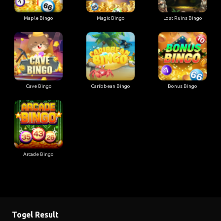
Maple Bingo
Magic Bingo
Lost Ruins Bingo
Cave Bingo
Caribbean Bingo
Bonus Bingo
Arcade Bingo
Togel Result