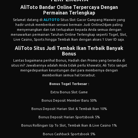
AliToto Bandar Online Terpercaya Dengan
Permainan Terlengkap
Selamat datang di
ALITOTO
Situs Slot Gacor Gampang Maxwin yang
hadir untuk memberikan sensasi bermain Judi Online24jam paling
menyenangkan dan tak terlupakan kepada Anda semua dengan
menawarkan permainan Taruhan Online Terlengkap seperti Togel, Slot,
Live Casino, Sports hingga Tembak Ikan dengan akses 1 User ID saja.
AliToto Situs Judi Tembak Ikan Terbaik Banyak
Bonus
Lantas bagaimana perihal Bonus, Hadiah dan Promo yang tersedia di
situs ini? Jawabannya adalah Anda tidak perlu khawatir, Ali Toto sangat
mengedepankan keuntungan dari para membernya dengan
memberikan semua hal tersebut.
Bonus Togel Terbesar :
Extra Bonus Slot Game
Bonus Deposit Member Baru 50%
Bonus Deposit Harian Slot & Tembak Ikan 10%
Bonus Deposit Harian Sportsbook 5%
Bonus Rollingan Up To Slot, Tembak Ikan & Live Casino 1%
Bonus Cashback Sportsbook 5%