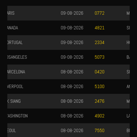
MANCHESTER
08-08-2026
3874
SHANGHAI
08-08-2026
5416
HOCHIMINH
08-08-2026
7533
BANGKOK
08-08-2026
8597
SINGAPORE
08-08-2026
5102
AMSTERDAM
08-08-2026
0369
MALAYSIA
08-08-2026
6851
LAS VEGAS
08-08-2026
6183
BRAZIL
08-08-2026
1022