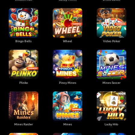
Bingo Bells
Wheel
Video Poker
Plinko
Pinoy Mines
Mines Soccer
Mines Raider
Mines
Lucky Hilo