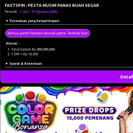
FASTSPIN : PESTA MUSIM PANAS BUAH SEGAR
Periode :
1 Juli - 31 Agustus 2026
Permainan yang berpartisipasi
Semua game Fastspin kecuali game Tembak Ikan
Aturan :
Total hadiah Rp 888,888,888.
1 EXP = Rp.16,500.
Syarat & Ketentuan
Detai