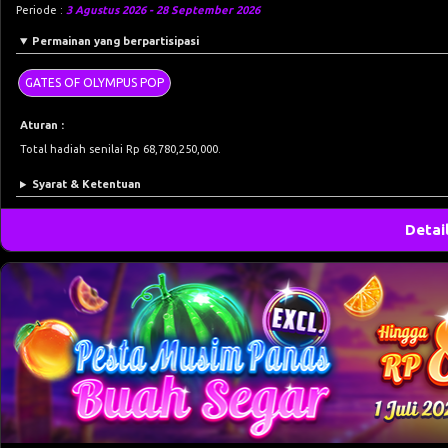
Periode :
3 Agustus 2026 - 28 September 2026
Permainan yang berpartisipasi
GATES OF OLYMPUS POP
Aturan :
Total hadiah senilai Rp 68,780,250,000.
Syarat & Ketentuan
Detai