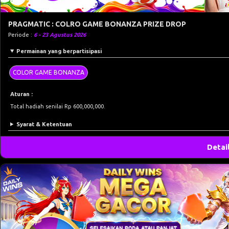
PRAGMATIC : COLRO GAME BONANZA PRIZE DROP
Periode :
6 - 23 Agustus 2026
Permainan yang berpartisipasi
COLOR GAME BONANZA
Aturan :
Total hadiah senilai Rp 600,000,000.
Syarat & Ketentuan
Detai