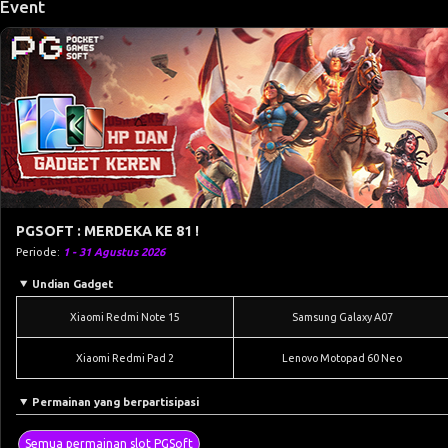
Event
PGSOFT : MERDEKA KE 81 !
Periode:
1 - 31 Agustus 2026
Undian Gadget
Xiaomi Redmi Note 15
Samsung Galaxy A07
Xiaomi Redmi Pad 2
Lenovo Motopad 60 Neo
Permainan yang berpartisipasi
Semua permainan slot PGSoft