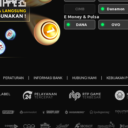
CIMB
Danamon
E Money & Pulsa
DANA
OVO
PERATURAN
|
INFORMASI BANK
|
HUBUNGI KAMI
|
KEBIJAKAN P