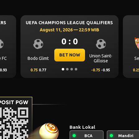
SPAIN LA LIGA
U
IB
August 17, 2026 — 02:30 WIB
0 : 0
BET NOW
K
Getafe
Celta Vigo
Osasuna
.00
-0.72
0.25
0.76
-0.25
-0.86
Bank Lokal
BCA
Mandiri