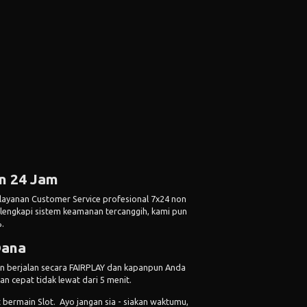
an 24 Jam
layanan Customer Service profesional 7x24 non
lengkapi sistem keamanan tercanggih, kami pun
.
Dana
n berjalan secara FAIRPLAY dan kapanpun Anda
n cepat tidak lewat dari 5 menit.
bermain Slot. Ayo jangan sia - siakan waktumu,