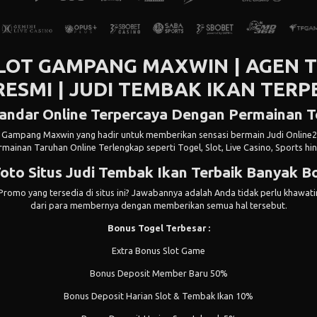
 SLOT GAMPANG MAXWIN | AGEN
RESMI | JUDI TEMBAK IKAN TERP
Bandar Online Terpercaya Dengan Permainan T
r Gampang Maxwin yang hadir untuk memberikan sensasi bermain Judi Online2
an Taruhan Online Terlengkap seperti Togel, Slot, Live Casino, Sports hin
Toto Situs Judi Tembak Ikan Terbaik Banyak B
Promo yang tersedia di situs ini? Jawabannya adalah Anda tidak perlu khawat
dari para membernya dengan memberikan semua hal tersebut.
Bonus Togel Terbesar :
Extra Bonus Slot Game
Bonus Deposit Member Baru 50%
Bonus Deposit Harian Slot & Tembak Ikan 10%