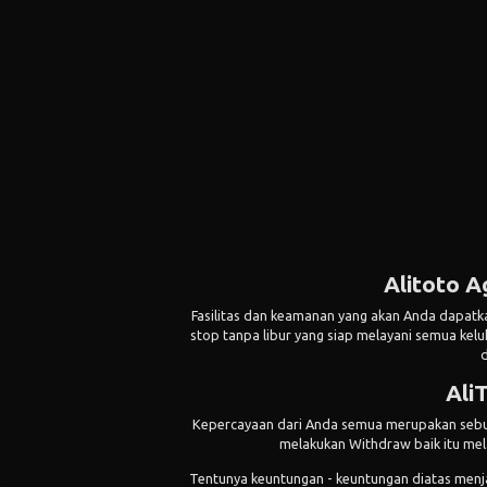
Alitoto 
Fasilitas dan keamanan yang akan Anda dapatk
stop tanpa libur yang siap melayani semua ke
Ali
Kepercayaan dari Anda semua merupakan sebua
melakukan Withdraw baik itu mela
Tentunya keuntungan - keuntungan diatas menja